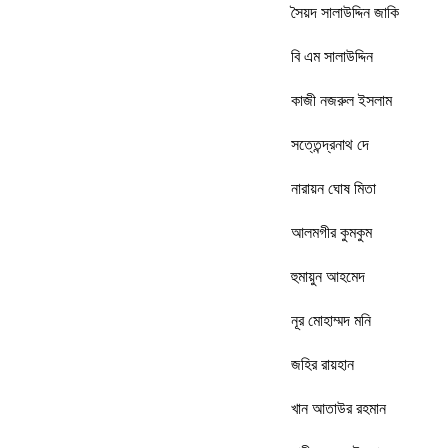
সৈয়দ সালাউদ্দিন জাকি
বি এম সালাউদ্দিন
কাজী নজরুল ইসলাম
সত্তেন্দ্রনাথ দে
নারায়ন ঘোষ মিতা
আলমগীর কুমকুম
হুমায়ুন আহমেদ
নূর মোহাম্মদ মনি
জহির রায়হান
খান আতাউর রহমান