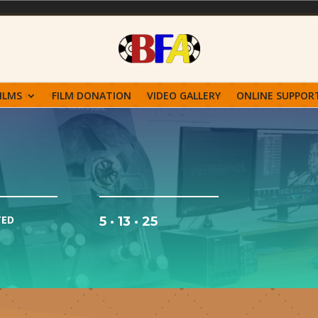
ILMS
FILM DONATION
VIDEO GALLERY
ONLINE SUPPOR
TED
5 · 13 · 25