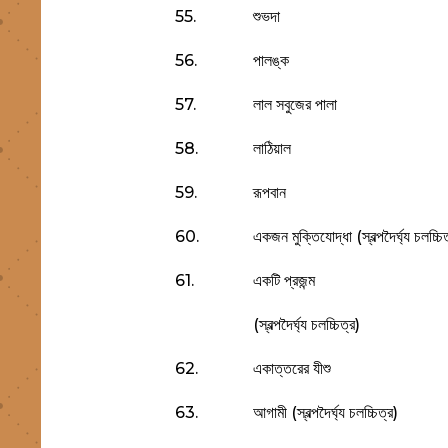
55.
শুভদা
56.
পালঙ্ক
57.
লাল সবুজের পালা
58.
লাঠিয়াল
59.
রূপবান
60.
একজন মুক্তিযোদ্ধা (স্বল্পদৈর্ঘ্য চলচ্চি
61.
একটি প্রজন্ম
(স্বল্পদৈর্ঘ্য চলচ্চিত্র)
62.
একাত্তরের যীশু
63.
আগামী (স্বল্পদৈর্ঘ্য চলচ্চিত্র)