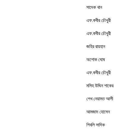
সাদেক খান
এফ.কবীর চৌধুরী
এফ.কবীর চৌধুরী
জহির রায়হান
অশোক ঘোষ
এফ.কবীর চৌধুরী
মসিহ উদ্দিন শাকের
শেখ নেয়ামত আলী
আমজাদ হোসেন
শিবলি সাদিক