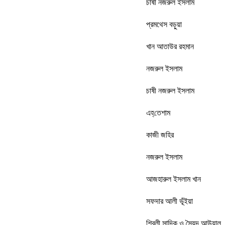
চাষী নজরুল ইসলাম
প্রমথেস বড়ুয়া
খান আতাউর রহমান
নজরুল ইসলাম
চাষী নজরুল ইসলাম
এহ্‌তেশাম
কাজী জহির
নজরুল ইসলাম
আজহারুল ইসলাম খান
সফদার আলী ভূঁইয়া
শিবলী সাদিক ও সৈয়দ আউয়াল