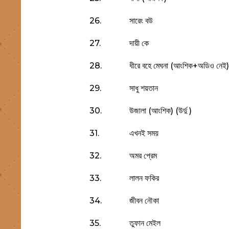
26.
সারেং বউ
27.
দায়ী কে
28.
ধীরে বহে মেঘনা (আংশিক+অডিও নেই)
29.
সাধু শয়তান
30.
উজালা (আংশিক) (উর্দু )
31.
এখনই সময়
32.
অমর প্রেম
33.
লালন ফকির
34.
জীবন নৌকা
35.
তুফান মেইল