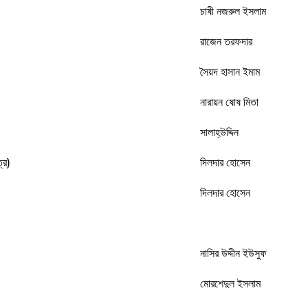
চাষী নজরুল ইসলাম
রাজেন তরফদার
সৈয়দ হাসান ইমাম
নারায়ন ষোষ মিতা
সালাহ্‌উদ্দিন
ত্র)
দিলদার হোসেন
দিলদার হোসেন
নাসির উদ্দীন ইউসুফ
মোরশেদুল ইসলাম