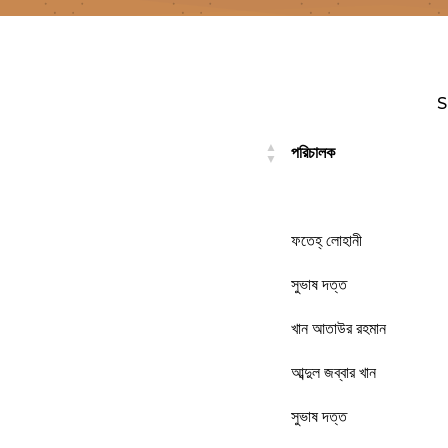
S
পরিচালক
পরিচালক
ফতেহ্‌ লোহানী
সুভাষ দত্ত
খান আতাউর রহমান
আব্দুল জব্বার খান
সুভাষ দত্ত