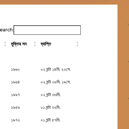
earch:
মুক্তির সন
ব্যাপ্তি
মুক্তির সন
ব্যাপ্তি
১৯৬০
০২ ঘন্টা ১৪মি. ২২সে.
১৯৬৪
০২ ঘন্টা ০৮মি. ১৯সে.
১৯৯৭
০২ ঘন্টা ৩৩মি.
১৯৫৬
০১ ঘন্টা ৩২মি.
১৯৭২
০১ ঘন্টা ৫৭মি.