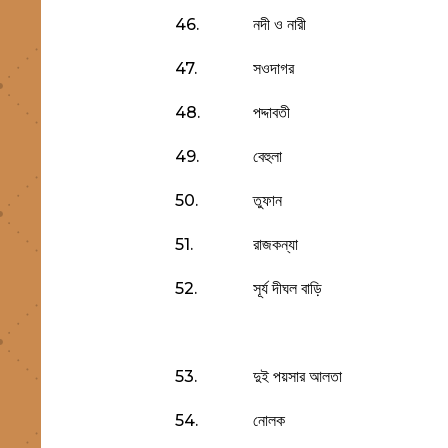
46.
নদী ও নারী
47.
সওদাগর
48.
পদ্দাবতী
49.
বেহুলা
50.
তুফান
51.
রাজকন্যা
52.
সূর্য দীঘল বাড়ি
53.
দুই পয়সার আলতা
54.
নোলক