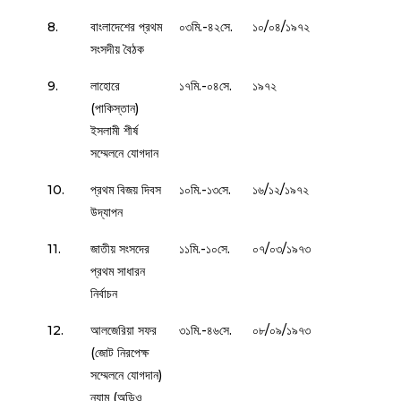
8.
বাংলাদেশের প্রথম
০৩মি.-৪২সে.
১০/০৪/১৯৭২
সংসদীয় বৈঠক
9.
লাহোরে
১৭মি.-০৪সে.
১৯৭২
(পাকিস্তান)
ইসলামী শীর্ষ
সম্মেলনে যোগদান
10.
প্রথম বিজয় দিবস
১০মি.-১৩সে.
১৬/১২/১৯৭২
উদ্‌যাপন
11.
জাতীয় সংসদের
১১মি.-১০সে.
০৭/০৩/১৯৭৩
প্রথম সাধারন
নির্বাচন
12.
আলজেরিয়া সফর
৩১মি.-৪৬সে.
০৮/০৯/১৯৭৩
(জোট নিরপেক্ষ
সম্মেলনে যোগদান)
ন্যাম (অডিও