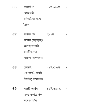
66.
সরকারী ও
০১মি.-৩৮সে.
-
বেসরকারী
কর্মকর্তাদের সাথে
বৈঠক
67.
জগজিৎ সিং
২৯ সে.
-
অরোরা মুক্তিযুদ্ধে
অংশগ্রহণকারী
ভারতীয় সেনা
নায়কের সাক্ষাৎকার
68.
কেনেডী,
০১মি.-১৮সে.
-
এডওয়ার্ড- মার্কিন
সিনেটর; সাক্ষাৎকার
69.
সার্জেন্ট জহুর্বল
০১মি.-৪৪সে.
-
হকের মাজারে পুষ্প
স্তবক অর্পন