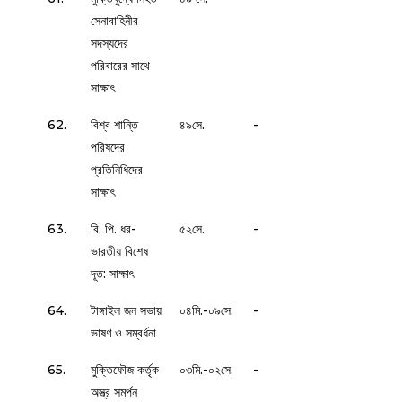
সেনাবাহিনীর
সদস্যদের
পরিবারের সাথে
সাক্ষাৎ
62.
বিশ্ব শান্তি
৪৯সে.
-
পরিষদের
প্রতিনিধিদের
সাক্ষাৎ
63.
বি. পি. ধর-
৫২সে.
-
ভারতীয় বিশেষ
দূত: সাক্ষাৎ
64.
টাঙ্গাইল জন সভায়
০৪মি.-০৯সে.
-
ভাষণ ও সম্বর্ধনা
65.
মুক্তিফৌজ কর্তৃক
০৩মি.-০২সে.
-
অস্ত্র সমর্পন