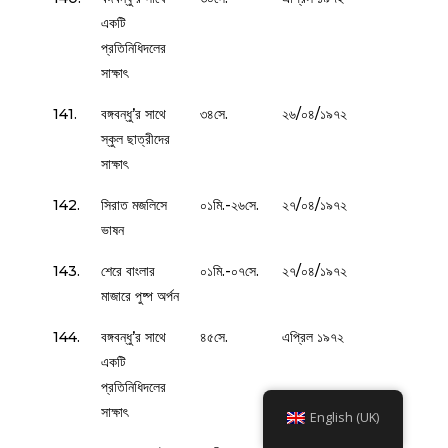
একটি
প্রতিনিধিদলের
সাক্ষাৎ
141.
বঙ্গবন্ধু’র সাথে
৩৪সে.
২৬/০৪/১৯৭২
স্কুল ছাত্রীদের
সাক্ষাৎ
142.
সিরাত মজলিসে
০১মি.-২৬সে.
২৭/০৪/১৯৭২
ভাষন
143.
শেরে বাংলার
০১মি.-০৭সে.
২৭/০৪/১৯৭২
মাজারে পুষ্প অর্পন
144.
বঙ্গবন্ধু’র সাথে
৪৫সে.
এপ্রিল ১৯৭২
একটি
প্রতিনিধিদলের
সাক্ষাৎ
English (UK)