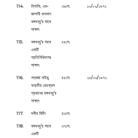
114.
হিগাফি, এম-
৩৯সে.
১০/০২/১৯৭২
জাপানী কনসাল
বঙ্গবন্ধু’র সাথে
সাক্ষাৎ
115.
বঙ্গবন্ধু’র সাথে
৫৫সে.
একটি
প্রতিনিধিদলের
সাক্ষাৎ
116.
পদ্যজা নাইডু
৪৫সে.
২৮/০৩/১৯৭২
ভারতীয় রেডক্রস
প্রধানের বঙ্গবন্ধু’র
সাক্ষাৎ
117.
দলীয় মিটিং
৪৩সে.
118.
বঙ্গবন্ধু’র সাথে
৩৭সে.
একটি