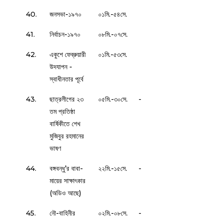
40.
জনসভা-১৯৭০
০১মি.-৫৪সে.
41.
নির্বাচন-১৯৭০
০৮মি.-০৭সে.
42.
একুশে ফেব্রুয়ারী
০১মি.-৫৩সে.
উদযাপন -
স্বাধীনতার পূর্বে
43.
ছাত্রলীগের ২৩
০৫মি.-৩০সে.
-
তম প্রতিষ্ঠা
বার্ষিকীতে শেখ
মুজিবুর রহমানের
ভাষণ
44.
বঙ্গবন্ধু’র বাবা-
২২মি.-১৫সে.
-
মায়ের সাক্ষাৎকার
(অডিও আছে)
45.
নৌ-বাহিনীর
০২মি.-০৮সে.
-