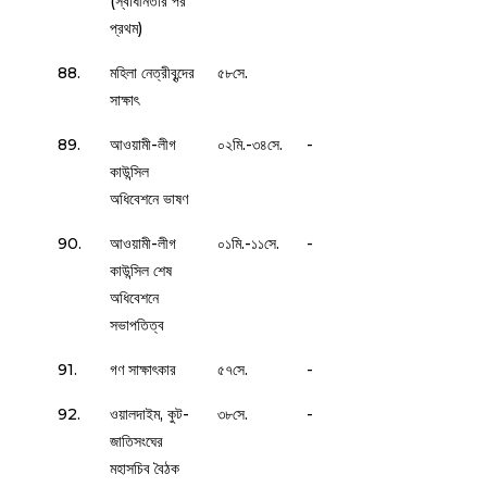
(স্বাধীনতার পর
প্রথম)
88.
মহিলা নেত্রীবৃন্দের
৫৮সে.
সাক্ষাৎ
89.
আওয়ামী-লীগ
০২মি.-৩৪সে.
-
কাউন্সিল
অধিবেশনে ভাষণ
90.
আওয়ামী-লীগ
০১মি.-১১সে.
-
কাউন্সিল শেষ
অধিবেশনে
সভাপতিত্ব
91.
গণ সাক্ষাৎকার
৫৭সে.
-
92.
ওয়ালদাইম, কুট-
৩৮সে.
-
জাতিসংঘের
মহাসচিব বৈঠক