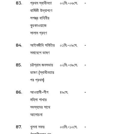
83.
প্রথম স্বাধীনতা
০২মি.-০৬সে.
-
বার্ষিকী উদ্‌যাপণে
সশস্ত্র বাহিনীর
কুচকাওয়াজে
সালাম গ্রহণ
84.
আইনজীবি সমিতির
০১মি.-০৯সে.
-
সমাবেশে ভাষণ
85.
চট্টগ্রাম জনসভায়
০২মি.-৩৯সে.
-
ভাষণ (স্বাধীনতার
পর প্রথম)
86.
আওয়ামী-লীগ
৪৯সে.
-
মহিলা শাখার
সদস্যদের সাথে
আলোচনা
87.
খুলনা সফর
০৩মি.-১০সে.
-