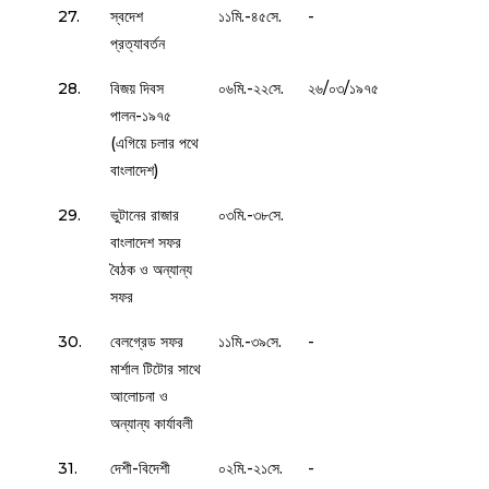
27.
স্বদেশ
১১মি.-৪৫সে.
-
প্রত্যাবর্তন
28.
বিজয় দিবস
০৬মি.-২২সে.
২৬/০৩/১৯৭৫
পালন-১৯৭৫
(এগিয়ে চলার পথে
বাংলাদেশ)
29.
ভুটানের রাজার
০৩মি.-৩৮সে.
বাংলাদেশ সফর
বৈঠক ও অন্যান্য
সফর
30.
বেলগ্রেড সফর
১১মি.-৩৯সে.
-
মার্শাল টিটোর সাথে
আলোচনা ও
অন্যান্য কার্যাবলী
31.
দেশী-বিদেশী
০২মি.-২১সে.
-