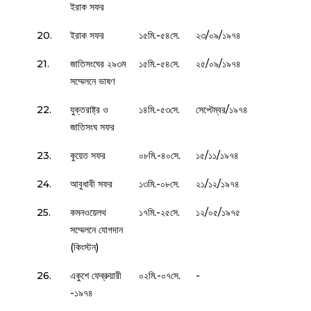
ইরাক সফর
20.
ইরাক সফর
১৫মি.-৫৪সে.
২৩/০৯/১৯৭৪
21.
জাতিসংঘের ২৯৩ম
১৫মি.-৫৪সে.
২৫/০৯/১৯৭৪
সম্মেলনে ভাষণ
22.
যুক্তরাষ্ট্র ও
১৪মি.-৫৩সে.
সেপ্টেম্বর/১৯৭৪
জাতিসংঘ সফর
23.
কুয়েত সফর
০৮মি.-৪০সে.
১৫/১১/১৯৭৪
24.
আবুধাবী সফর
১৩মি.-০৮সে.
২১/১২/১৯৭৪
25.
কমনওয়েলথ
১৭মি.-২৫সে.
১২/০৫/১৯৭৫
সম্মেলনে যোগদান
(কিংস্টন)
26.
একুশে ফেব্রুয়ারী
০২মি.-০৭সে.
-
-১৯৭৪