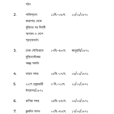
গঠন
2.
পাকিস্তান
১১মি.-০৯সে.
১০/০১/১৯৭২
কারাগার থেকে
মুক্তির পর দিল্লী
আগমন ও দেশে
প্রত্যাবর্তন
3.
ঢাকা স্টেডিয়ামে
১৭মি.-৪৮সে.
জানুয়ারি/১৯৭২
মুক্তিফৌজের
অস্ত্র সমর্পন
4.
ভারত সফর
২৫মি.-১৭সে.
০৯/০২/১৯৭২
5.
২১শে ফেব্র্বয়ারী
৩ মি.-০১সে.
২১/০২/১৯৭২
উদ্‌যাপন/১৯৭২
6.
রাশিয়া সফর
২৬মি.-৫৪সে.
০৮/০৩/১৯৭২
7.
জন্মদিন পালন
০২মি.-৪৩সে.
১৭/০৩/১৯৭২