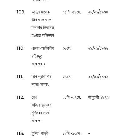
109.
আব্দুল মালেক
০১মি.-৫৪সে.
২৮/০১/১৯৭৪
উকিল সংসদের
স্পিকার নির্বাচিত
হওয়ায় অভিনন্দন
110.
এলেন-অষ্ট্রেলীয়
৩৮সে.
২৯/০১/১৯৭২
রাষ্ট্রদূত:
সাক্ষাৎকার
111.
শিল্প প্রতিনিধি
৫৪সে.
২৯/০১/১৯৭২
দলের সাক্ষাৎ
112.
শেখ
০১মি.-০৭সে.
জানুয়ারী ১৯৭২
ফজিলাতুন্নেসা
মুজিবের সাথে
সাক্ষাৎ
113.
ইন্দিরা গান্ধী
০১মি.-১৩সে.
-