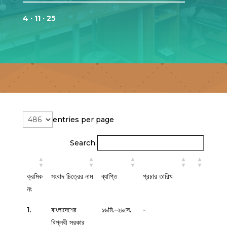
4 · 11 · 25
entries per page
Search:
ক্রমিক
সংবাদ চিত্রের নাম
ব্যাপ্তি
প্রচার তারিখ
নং
1.
বাংলাদেশের
১৬মি.-২৬সে.
-
বিপ্লবী সরকার