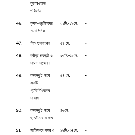
কুচকাওয়াজ
পরিদর্শন
46.
কৃষক-শ্রমিকদের
০১মি.-১৯সে.
-
সাথে বৈঠক
47.
শিশু হাসপাতাল
৫৪ সে.
-
48.
রবীন্দ্র জয়ন্তী ও
০৬মি.-১১সে.
-
সংবাদ সম্মেলন
49.
বঙ্গবন্ধু’র সাথে
৫৪ সে.
-
একটি
প্রতিনিধিদলের
সাক্ষাৎ
50.
বঙ্গবন্ধু’র সাথে
৪৬সে.
ছাত্রীদের সাক্ষাৎ
51.
জাতিসংঘে সফর ও
১৬মি.-৩৪সে.
-