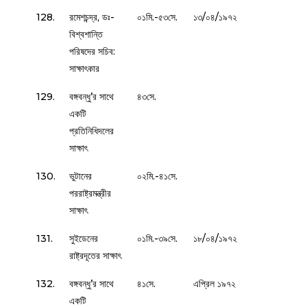
128.
রমেশচন্দ্র, ডঃ-
০১মি.-৫৩সে.
১৩/০৪/১৯৭২
বিশ্বশান্তি
পরিষদের সচিব:
সাক্ষাৎকার
129.
বঙ্গবন্ধু’র সাথে
৪৩সে.
একটি
প্রতিনিধিদলের
সাক্ষাৎ
130.
ভুটানের
০২মি.-৪১সে.
পররাষ্ট্রমন্ত্রীর
সাক্ষাৎ
131.
সুইডেনের
০১মি.-৩৯সে.
১৮/০৪/১৯৭২
রাষ্ট্রদূতের সাক্ষাৎ
132.
বঙ্গবন্ধু’র সাথে
৪১সে.
এপ্রিল ১৯৭২
একটি