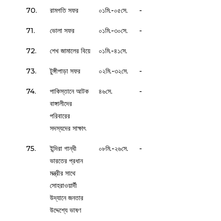
70.
রামগতি সফর
০১মি.-০৫সে.
-
71.
ভোলা সফর
০১মি.-৩০সে.
-
72.
শেখ জামালের বিয়ে
০১মি.-৪১সে.
73.
টুঙ্গীপাড়া সফর
০২মি.-৩২সে.
-
74.
পাকিস্তানে আটক
৪৬সে.
-
বাঙ্গালীদের
পরিবারের
সদস্যদের সাক্ষাৎ
75.
ইন্দিরা গান্ধী
০৮মি.-২৬সে.
-
ভারতের প্রধান
মন্ত্রীর সাথে
সোহরাওয়ার্দী
উদ্যানে জনতার
উদ্দেশ্যে ভাষণ