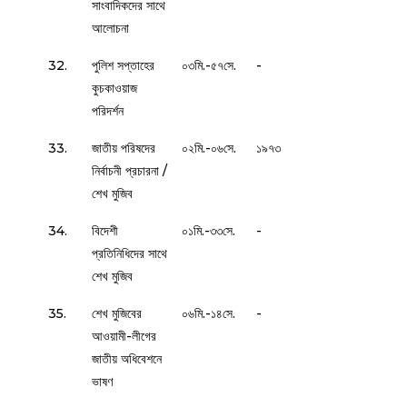
সাংবাদিকদের সাথে
আলোচনা
32.
পুলিশ সপ্তাহের
০৩মি.-৫৭সে.
-
কুচকাওয়াজ
পরিদর্শন
33.
জাতীয় পরিষদের
০২মি.-০৬সে.
১৯৭৩
নির্বাচনী প্রচারনা /
শেখ মুজিব
34.
বিদেশী
০১মি.-৩৩সে.
-
প্রতিনিধিদের সাথে
শেখ মুজিব
35.
শেখ মুজিবের
০৬মি.-১৪সে.
-
আওয়ামী-লীগের
জাতীয় অধিবেশনে
ভাষণ