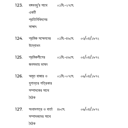
123.
বঙ্গবন্ধু’র সাথে
০১মি.-২৭সে.
একটি
প্রতিনিধিদলের
সাক্ষাৎ
124.
শ্রমিক সম্মেলনের
০১মি.-৪৯সে.
০৩/০৪/১৯৭২
উদ্বোধন
125.
শ্রমিকলীগের
০১মি.-৫৬সে.
০৫/০৪/১৯৭২
জনসভায় ভাষন
126.
অমৃত বাজার ও
০১মি.-০৭সে.
০৬/০৪/১৯৭২
যুগান্তর পত্রিকার
সম্পাদকের সাথে
বৈঠক
127.
সংবাদপত্র ও বার্তা
৪৮সে.
০৬/০৪/১৯৭২
সম্পাদকদের সাথে
বৈঠক