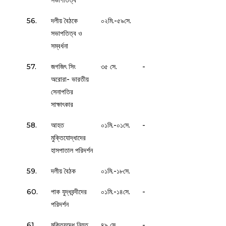
সভাপতিত্ব
56.
দলীয় বৈঠকে
০২মি.-৫৯সে.
সভাপতিত্ব ও
সম্বর্ধনা
57.
জগজিৎ সিং
৩৫ সে.
-
অরোরা- ভারতীয়
সেনাপতির
সাক্ষাৎকার
58.
আহত
০১মি.-০১সে.
-
মুক্তিযোদ্ধাদের
হাসপাতাল পরিদর্শন
59.
দলীয় বৈঠক
০১মি.-১৮সে.
60.
পাক যুদ্ধবন্দীদের
০১মি.-১৪সে.
-
পরিদর্শন
61.
মুক্তিযুদ্ধে নিহত
৪৯ সে.
-