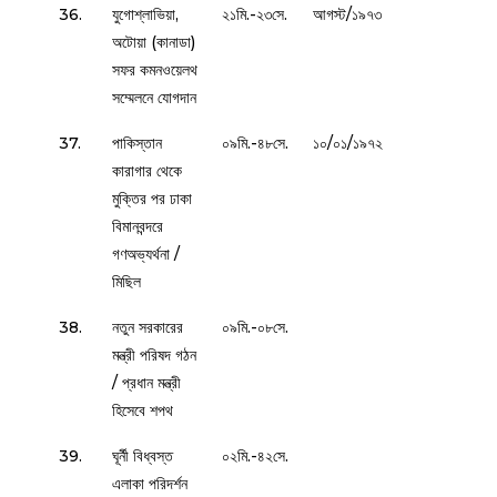
36.
যুগোশ্লাভিয়া,
২১মি.-২৩সে.
আগস্ট/১৯৭৩
অটোয়া (কানাডা)
সফর কমনওয়েলথ
সম্মেলনে যোগদান
37.
পাকিস্তান
০৯মি.-৪৮সে.
১০/০১/১৯৭২
কারাগার থেকে
মুক্তির পর ঢাকা
বিমানবন্দরে
গণঅভ্যর্থনা /
মিছিল
38.
নতুন সরকারের
০৯মি.-০৮সে.
মন্ত্রী পরিষদ গঠন
/ প্রধান মন্ত্রী
হিসেবে শপথ
39.
ঘূর্নী বিধ্বস্ত
০২মি.-৪২সে.
এলাকা পরিদর্শন