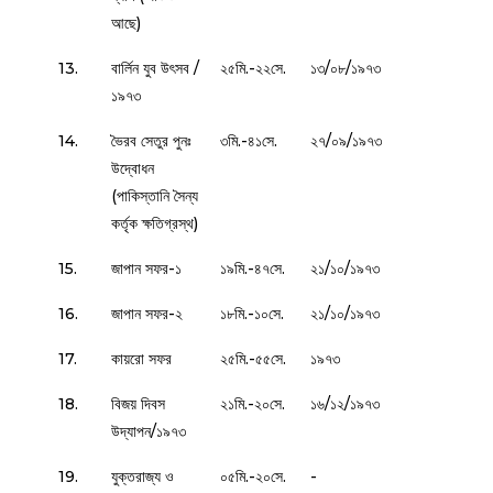
আছে)
13.
বার্লিন যুব উৎসব /
২৫মি.-২২সে.
১৩/০৮/১৯৭৩
১৯৭৩
14.
ভৈরব সেতুর পুনঃ
৩মি.-৪১সে.
২৭/০৯/১৯৭৩
উদ্বোধন
(পাকিস্তানি সৈন্য
কর্তৃক ক্ষতিগ্রস্থ)
15.
জাপান সফর-১
১৯মি.-৪৭সে.
২১/১০/১৯৭৩
16.
জাপান সফর-২
১৮মি.-১০সে.
২১/১০/১৯৭৩
17.
কায়রো সফর
২৫মি.-৫৫সে.
১৯৭৩
18.
বিজয় দিবস
২১মি.-২০সে.
১৬/১২/১৯৭৩
উদ্‌যাপন/১৯৭৩
19.
যুক্তরাজ্য ও
০৫মি.-২০সে.
-