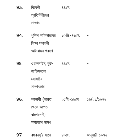
93.
বিদেশী
৪৪সে.
প্রতিনিধীদের
সাক্ষাৎ
94.
পুলিশ অফিসারদের
০২মি.-৪৬সে.
-
শিক্ষা সমাপনী
অভিবাদন গ্রহণ
95.
ওয়ালদাইম, কুট-
৪৪সে.
-
জাতিসংঘের
মহাসচিব
সাক্ষাৎকার
96.
শরনার্থী (ভারত
০১মি.-১৯সে.
১৬/০১/১৯৭২
থেকে আগত
বাংলাদেশী)
সমাবেশে ভাষণ
97.
বঙ্গবন্ধু’র সাথে
৪০সে.
জানুয়ারী ১৯৭২