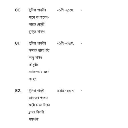
80.
ইন্দিরা গান্ধীর
০১মি.-২১সে.
-
সাথে বাংলাদেশ-
ভারত মৈত্রী
চুক্তি সাক্ষাৎ
81.
ইন্দিরা গান্ধীর
০১মি.-৩২সে.
-
সম্মানে রাষ্ট্রপতি
আবু সাঈদ
চৌধুরীর
ভোজসভায় অংশ
গ্রহণ
82.
ইন্দিরা গান্ধী
০২মি.-২৫সে.
-
ভারতের প্রধান
মন্ত্রী ঢাকা বিমান
বন্দরে বিদায়ী
সম্বর্ধনা